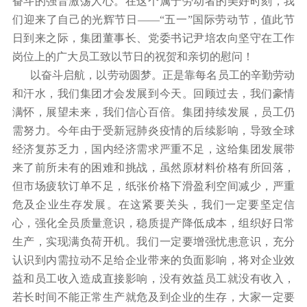
奋斗的强音激荡人心。在这个属于劳动者的美好时刻，我
们迎来了自己的光辉节日
——“五一”国际劳动节，值此节
日到来之际，集团董事长、党委书记尹培农向坚守在工作
岗位上的广大员工致以节日的祝贺和亲切的慰问！
以奋斗启航，以劳动圆梦。正是靠每名员工的辛勤劳动
和汗水，我们集团才会发展到今天。回顾过去，我们豪情
满怀，展望未来，我们信心百倍。集团持续发展，员工仍
需努力。今年由于受新冠肺炎疫情的后续影响，导致全球
经济复苏乏力，国内经济需求严重不足，这给集团发展带
来了前所未有的困难和挑战，虽然原材料价格有所回落，
但市场疲软订单不足，纸张价格下滑盈利空间减少，严重
危及企业生存发展。在这紧要关头，我们一定要坚定信
心，强化全员质量意识，稳质提产降低成本，组织好日常
生产，实现满负荷开机。我们一定要增强忧患意识，充分
认识到内需拉动不足给企业带来的负面影响，将对企业效
益和员工收入造成直接影响，没有效益员工就没有收入，
若长时间不能正常生产就危及到企业的生存，大家一定要