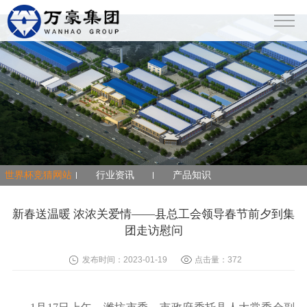
世界杯竞猜网站
世界杯竞猜网站
行业资讯
产品知识
新春送温暖 浓浓关爱情――县总工会领导春节前夕到集
团走访慰问
发布时间：2023-01-19
点击量：
372