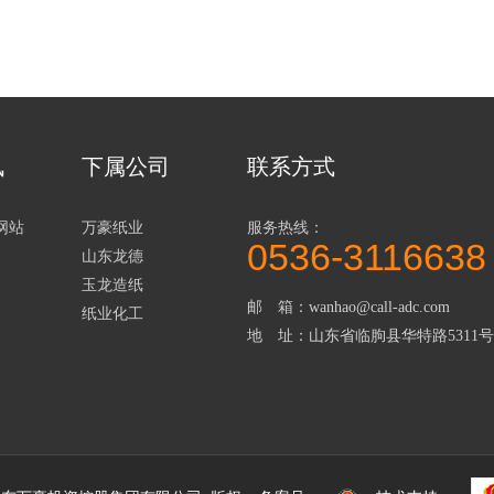
讯
下属公司
联系方式
网站
万豪纸业
服务热线：
0536-3116638
山东龙德
玉龙造纸
邮 箱：wanhao@call-adc.com
纸业化工
地 址：山东省临朐县华特路5311号