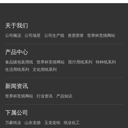
您
关于我们
有
公司概况
公司场景
公司生产线
资质荣誉
世界杯竞猜网站
任
何
问
产品中心
题
食品级包装用纸
世界杯竞猜网站
医疗用纸系列
特种纸系列
请
生活用纸系列
文化用纸系列
留
言
新闻资讯
给
我
世界杯竞猜网站
行业资讯
产品知识
们
下属公司
万豪纸业
山东龙德
玉龙造纸
纸业化工