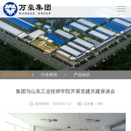
世界杯竞猜网站
世界杯竞猜网站
行业资讯
产品知识
集团与山东工业技师学院开展党建共建座谈会
发布时间：2024-07-12
点击量：
394