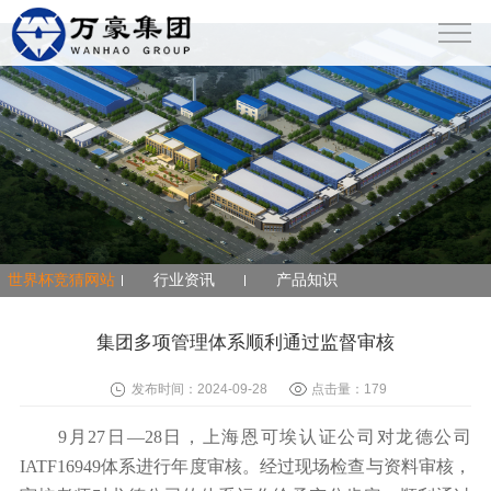
世界杯竞猜网站
世界杯竞猜网站
行业资讯
产品知识
集团多项管理体系顺利通过监督审核
发布时间：2024-09-28
点击量：
179
9月27日—28日，上海恩可埃认证公司对龙德公司
IATF16949体系进行年度审核。经过现场检查与资料审核，