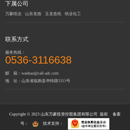
下属公司
万豪纸业
山东龙德
玉龙造纸
纸业化工
联系方式
服务热线：
0536-3116638
邮 箱：wanhao@call-adc.com
地 址：山东省临朐县华特路5311号
Copyright © 2023 山东万豪投资控股集团有限公司 版权 备案
号：
技术支持：