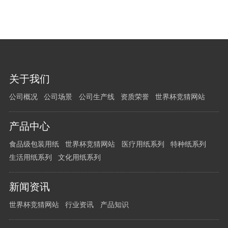
您
关于我们
有
公司概况
公司场景
公司生产线
资质荣誉
世界杯竞猜网站
任
何
问
产品中心
题
食品级包装用纸
世界杯竞猜网站
医疗用纸系列
特种纸系列
请
生活用纸系列
文化用纸系列
留
言
新闻资讯
给
我
世界杯竞猜网站
行业资讯
产品知识
们