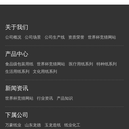
您
关于我们
有
公司概况
公司场景
公司生产线
资质荣誉
世界杯竞猜网站
任
何
问
产品中心
题
食品级包装用纸
世界杯竞猜网站
医疗用纸系列
特种纸系列
请
生活用纸系列
文化用纸系列
留
言
新闻资讯
给
我
世界杯竞猜网站
行业资讯
产品知识
们
下属公司
万豪纸业
山东龙德
玉龙造纸
纸业化工