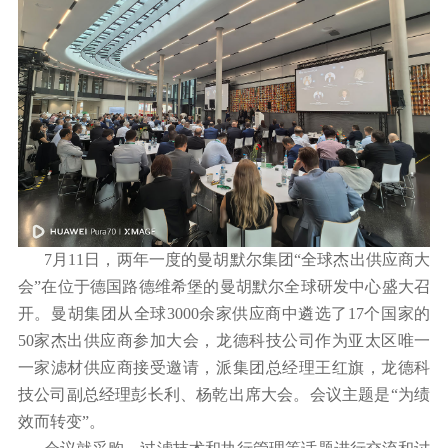
7月11日，两年一度的曼胡默尔集团“全球杰出供应商大
会”在位于德国路德维希堡的曼胡默尔全球研发中心盛大召
开。曼胡集团从全球3000余家供应商中遴选了17个国家的
50家杰出供应商参加大会，龙德科技公司作为亚太区唯一
一家滤材供应商接受邀请，派集团总经理王红旗，龙德科
技公司副总经理彭长利、杨乾出席大会。会议主题是“为绩
效而转变”。