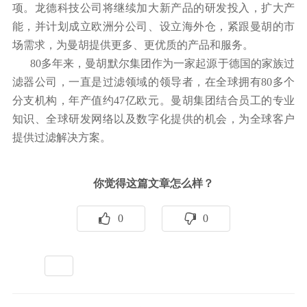
项。龙德科技公司将继续加大新产品的研发投入，扩大产
能，并计划成立欧洲分公司、设立海外仓，紧跟曼胡的市
场需求，为曼胡提供更多、更优质的产品和服务。
80多年来，曼胡默尔集团作为一家起源于德国的家族过
滤器公司，一直是过滤领域的领导者，在全球拥有80多个
分支机构，年产值约47亿欧元。曼胡集团结合员工的专业
知识、全球研发网络以及数字化提供的机会，为全球客户
提供过滤解决方案。
你觉得这篇文章怎么样？
0
0
标签：
全部