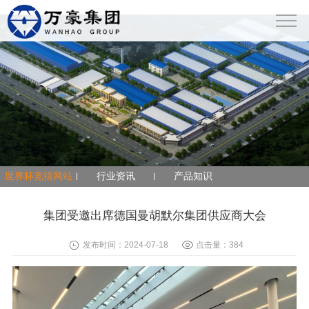
世界杯竞猜网站
世界杯竞猜网站
行业资讯
产品知识
集团受邀出席德国曼胡默尔集团供应商大会
发布时间：2024-07-18
点击量：
384