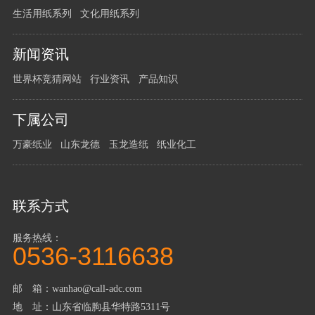
请
生活用纸系列
文化用纸系列
留
言
新闻资讯
给
我
世界杯竞猜网站
行业资讯
产品知识
们
下属公司
万豪纸业
山东龙德
玉龙造纸
纸业化工
联系方式
服务热线：
0536-3116638
邮 箱：wanhao@call-adc.com
地 址：山东省临朐县华特路5311号