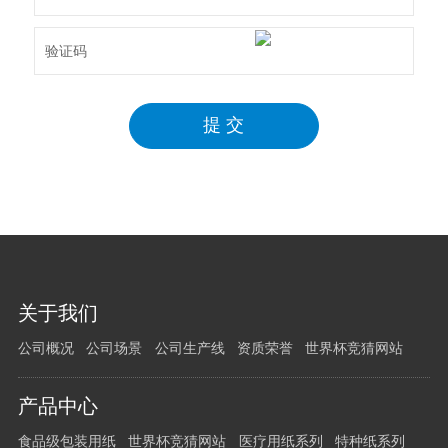
您
关于我们
有
公司概况
公司场景
公司生产线
资质荣誉
世界杯竞猜网站
任
何
问
产品中心
题
食品级包装用纸
世界杯竞猜网站
医疗用纸系列
特种纸系列