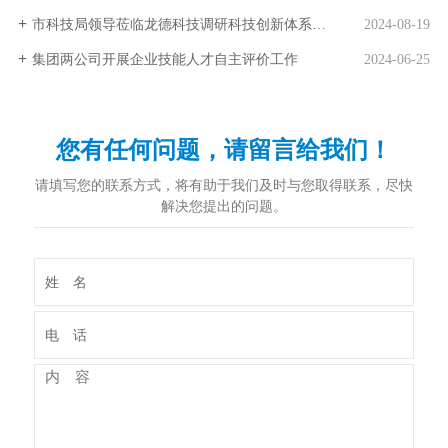
市科技局领导莅临龙德科技调研科技创新体系建设
2024-08-19
集团两公司开展企业技能人才自主评价工作
2024-06-25
您有任何问题，请留言给我们！
请填写您的联系方式，将有助于我们及时与您取得联系，尽快
解决您提出的问题。