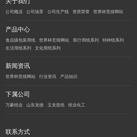
关于我们
有
公司概况
公司场景
公司生产线
资质荣誉
世界杯竞猜网站
任
何
问
产品中心
题
食品级包装用纸
世界杯竞猜网站
医疗用纸系列
特种纸系列
请
生活用纸系列
文化用纸系列
留
言
新闻资讯
给
我
世界杯竞猜网站
行业资讯
产品知识
们
下属公司
万豪纸业
山东龙德
玉龙造纸
纸业化工
联系方式