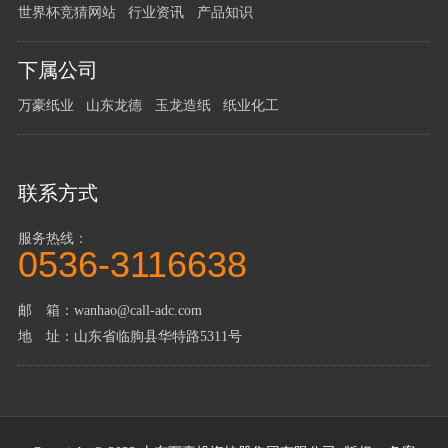
我
世界杯竞猜网站
行业资讯
产品知识
们
下属公司
万豪纸业
山东龙德
玉龙造纸
纸业化工
联系方式
服务热线：
0536-3116638
邮 箱：wanhao@call-adc.com
地 址：山东省临朐县华特路5311号