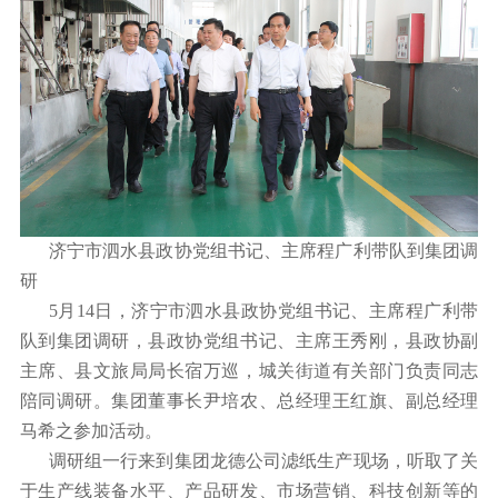
济宁市泗水县政协党组书记、主席程广利带队到集团调
研
5月14日，济宁市泗水县政协党组书记、主席程广利带
队到集团调研，县政协党组书记、主席王秀刚，县政协副
主席、县文旅局局长宿万巡，城关街道有关部门负责同志
陪同调研。集团董事长尹培农、总经理王红旗、副总经理
马希之参加活动。
调研组一行来到集团龙德公司滤纸生产现场，听取了关
于生产线装备水平、产品研发、市场营销、科技创新等的